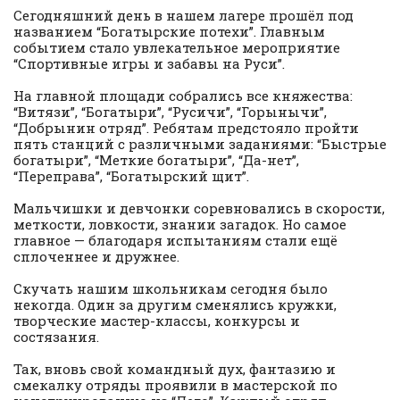
Сегодняшний день в нашем лагере прошёл под
названием “Богатырские потехи”. Главным
событием стало увлекательное мероприятие
“Спортивные игры и забавы на Руси”.
На главной площади собрались все княжества:
“Витязи”, “Богатыри”, “Русичи”, “Горынычи”,
“Добрынин отряд”. Ребятам предстояло пройти
пять станций с различными заданиями: “Быстрые
богатыри”, “Меткие богатыри”, “Да-нет”,
“Переправа”, “Богатырский щит”.
Мальчишки и девчонки соревновались в скорости,
меткости, ловкости, знании загадок. Но самое
главное — благодаря испытаниям стали ещё
сплоченнее и дружнее.
Скучать нашим школьникам сегодня было
некогда. Один за другим сменялись кружки,
творческие мастер-классы, конкурсы и
состязания.
Так, вновь свой командный дух, фантазию и
смекалку отряды проявили в мастерской по