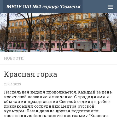
МБОУ ОШ №2 города Тюмени
Skip to content
НОВОСТИ
Красная горка
23.04.2025
Пасхальная неделя продолжается. Каждый её день
носит своё название и значение. С традициями и
обычаями празднования Светлой седмицы ребят
познакомили сотрудники Центра русской
культуры. Наши давние друзья подготовили
насыщенную фольклорную программу “Красная