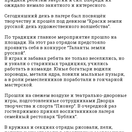
ожидало немало занятного и интересного.
Сегодняшний день в лагере был посвящён
творчеству и прошёл под девизом “Краски земли
русской: день художественного волшебства”.
По традиции главное мероприятие прошло на
площади. На этот раз отрядом предстояло
проявить себя в конкурсе “Таланты земли
русской”.
В играх и забавах ребята не только веселились, но
и узнали о старинных традициях, учились
работать в команде. Юные богатыри водили
хороводы, метали ядра, ловили мыльные пузыри,
а в роли ремесленников поработали в гончарной
мастерской.
Прошли на свежем воздухе и театрально-дворовые
игры, подготовленные сотрудниками Дворца
творчества и спорта “Пионер”. В очередной раз
гостеприимно принял воспитанников лагеря
семейный рестопарк “Бублик”.
В кружках и секциях отряды рисовали, пели,