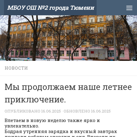
МБОУ ОШ №2 города Тюмени
Skip to content
НОВОСТИ
Мы продолжаем наше летнее
приключение.
ОПУБЛИКОВАНО
16.06.2025
· ОБНОВЛЕНО
16.06.2025
Влетаем в новую неделю также ярко и
увлекательно.
Бодрая утренняя зарядка и вкусный завтрак
придали ребятам энергии и сил. Впереди их