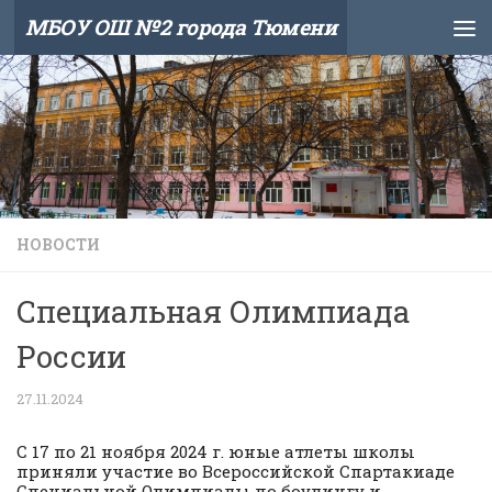
МБОУ ОШ №2 города Тюмени
Skip to content
НОВОСТИ
Специальная Олимпиада
России
27.11.2024
С 17 по 21 ноября 2024 г. юные атлеты школы
приняли участие во Всероссийской Спартакиаде
Специальной Олимпиады по боулингу и