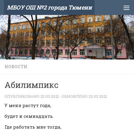
МБОУ ОШ №2 города Тюмени
Skip to content
НОВОСТИ
Абилимпикс
ОПУБЛИКОВАНО
23.03.2021
· ОБНОВЛЕНО
23.03.2021
У меня растут года,
будет и семнадцать.
Где работать мне тогда,