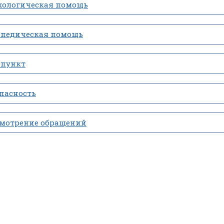
хологическая помощь
опедическая помощь
опункт
пасность
смотрение обращений