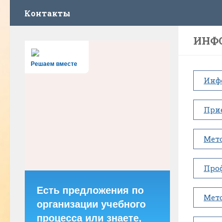
Контакты
ИНФ
Решаем вместе
Инф
При
Мет
Про
Есть предложения по
Мет
организации учебного
процесса или знаете,