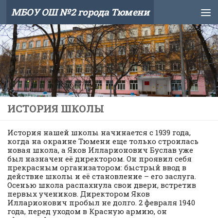
МБОУ ОШ №2 города Тюмени
Skip to content
ИСТОРИЯ ШКОЛЫ
История нашей школы начинается с 1939 года,
когда на окраине Тюмени еще только строилась
новая школа, а Яков Илларионович Буслав уже
был назначен её директором. Он проявил себя
прекрасным организатором: быстрый ввод в
действие школы и её становление – его заслуга.
Осенью школа распахнула свои двери, встретив
первых учеников. Директором Яков
Илларионович пробыл не долго. 2 февраля 1940
года, перед уходом в Красную армию, он