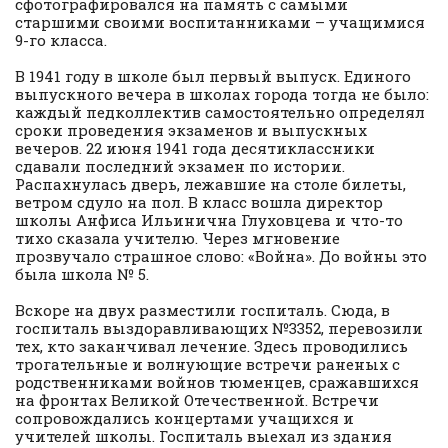
сфотографировался на память с самыми
старшими своими воспитанниками – учащимися
9-го класса.
В 1941 году в школе был первый выпуск. Единого
выпускного вечера в школах города тогда не было:
каждый педколлектив самостоятельно определял
сроки проведения экзаменов и выпускных
вечеров. 22 июня 1941 года десятиклассники
сдавали последний экзамен по истории.
Распахнулась дверь, лежавшие на столе билеты,
ветром сдуло на пол. В класс вошла директор
школы Анфиса Ильинична Глуховцева и что-то
тихо сказала учителю. Через мгновение
прозвучало страшное слово: «Война». До войны это
была школа № 5.
Вскоре на двух разместили госпиталь. Сюда, в
госпиталь выздоравливающих №3352, перевозили
тех, кто заканчивал лечение. Здесь проводились
трогательные и волнующие встречи раненых с
родственниками войнов тюменцев, сражавшихся
на фронтах Великой Отечественной. Встречи
сопровождались концертами учащихся и
учителей школы. Госпиталь выехал из здания