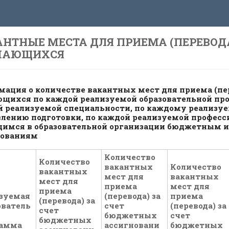
НТНЫЕ МЕСТА ДЛЯ ПРИЕМА (ПЕРЕВОД
ЧАЮЩИХСЯ
ация о количестве вакантных мест для приема (пе
щихся по каждой реализуемой образовательной про
й реализуемой специальности, по каждому реализу
лению подготовки, по каждой реализуемой професси
имся в образовательной организации бюджетным 
нованиям
Количество
Количество
вакантных
Количество
вакантных
мест для
вакантных
мест для
приема
мест для
приема
зуемая
(перевода) за
приема
(перевода) за
ователь
счет
(перевода) за
счет
бюджетных
счет
бюджетных
рамма
ассигновани
бюджетных