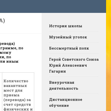
А)
История школы
Музейный уголок
ревода)
грамме, по
Бессмертный полк
емому
и, по
Герой Советского Союза
или иным
Юрий Алексеевич
Гагарин
Количество
Внеурочная
вакантных
деятельность
мест для
приема
Дистанционное
(перевода) за
счет средств
обучение
физических и