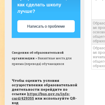
как сделать школу
лучше?
Образ
Написать о проблеме
ая пр
основ
общег
образ
Образ
ая пр
Сведения об образовательной
начал
организации
>
Вакантные места для
общег
приема (перевода) обучающихся
образ
Чтобы оценить условия
осуществления образовательной
деятельности перейдите по
ссылке
https://bus.gov.ru/info-
card/429355
или используйте QR-
код