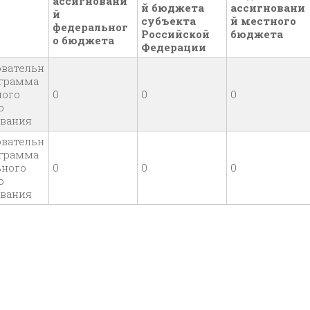
ассигновани
й бюджета
ассигновани
й
субъекта
й местного
федеральног
Российской
бюджета
о бюджета
Федерации
овательн
ограмма
ного
0
0
0
о
ования
овательн
ограмма
ьного
0
0
0
о
ования