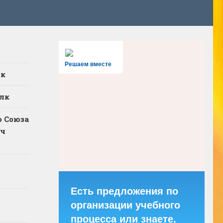
Решаем вместе
ок
лк
о Союза
ич
Есть предложения по
организации учебного
процесса или знаете,