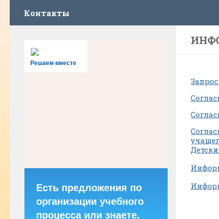
Контакты
ИНФ
Решаем вместе
Запрос
Соглас
Соглас
Соглас
учащег
Детски
Информ
Инфор
Есть предложения по
организации учебного
процесса или знаете,