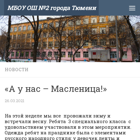
МБОУ ОШ №2 города Тюмени
Skip to content
НОВОСТИ
«А у нас – Масленица!»
26.03.2021
На этой неделе мы все провожали зиму и
встречали весну. Ребята 3 специального класса с
удовольствием участвовали в этом мероприятии.
Одежда ребят на празднике была с элементами
русского народного стиля: у девочек ленты и