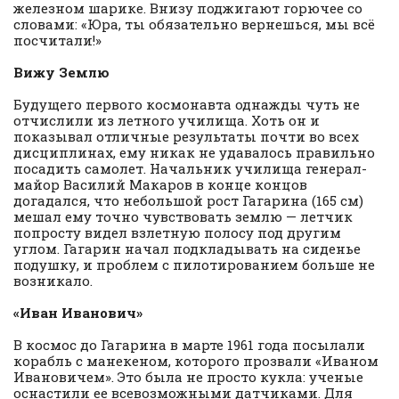
железном шарике. Внизу поджигают горючее со
словами: «Юра, ты обязательно вернешься, мы всё
посчитали!»
Вижу Землю
Будущего первого космонавта однажды чуть не
отчислили из летного училища. Хоть он и
показывал отличные результаты почти во всех
дисциплинах, ему никак не удавалось правильно
посадить самолет. Начальник училища генерал-
майор Василий Макаров в конце концов
догадался, что небольшой рост Гагарина (165 см)
мешал ему точно чувствовать землю — летчик
попросту видел взлетную полосу под другим
углом. Гагарин начал подкладывать на сиденье
подушку, и проблем с пилотированием больше не
возникало.
«Иван Иванович»
В космос до Гагарина в марте 1961 года посылали
корабль с манекеном, которого прозвали «Иваном
Ивановичем». Это была не просто кукла: ученые
оснастили ее всевозможными датчиками. Для