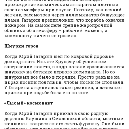
прохождение космическим аппаратом плотных
слоев атмосферы при спуске. Поэтому, как всякий
летчик, рассмотрев через иллюминатор бушующее
пламя, Гагарин предположил, что корабль охвачен
пожаром. На самом деле трение жаропрочной
обшивки об атмосферу – рабочий момент, и
космонавту ничего не грозило.
Шнурки героя
Когда Юрий Гагарин шел по ковровой дорожке
докладывать Никите Хрущёву об успешном
завершении полета, в кадр попали «развязавшиеся
шнурки» на ботинке первого космонавта. Но со
шнурками все было в порядке. Просто раньше на
икрах носили подтяжки, чтобы носки не сползали.
У Гагарина отцепилась такая резинка, и железная
пряжка при ходьбе била его по ноге.
«Лысый» космонавт
Когда Юрий Гагарин приехал в свою родную
деревню Клушино в Смоленской области, местные
женщины попросили его снять фуражку. Они были
убеждены, что после полета он облысел и теперь