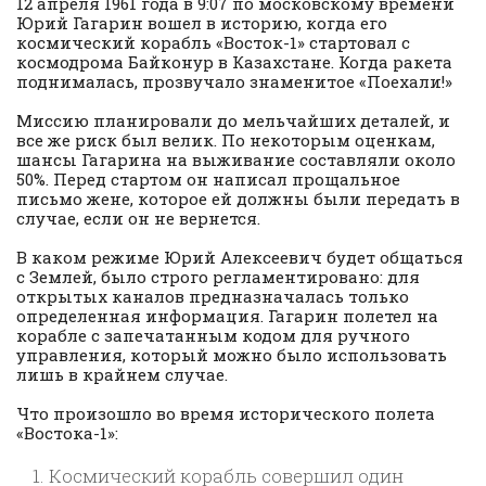
12 апреля 1961 года в 9:07 по московскому времени
Юрий Гагарин вошел в историю, когда его
космический корабль «Восток-1» стартовал с
космодрома Байконур в Казахстане. Когда ракета
поднималась, прозвучало знаменитое «Поехали!»
Миссию планировали до мельчайших деталей, и
все же риск был велик. По некоторым оценкам,
шансы Гагарина на выживание составляли около
50%. Перед стартом он написал прощальное
письмо жене, которое ей должны были передать в
случае, если он не вернется.
В каком режиме Юрий Алексеевич будет общаться
с Землей, было строго регламентировано: для
открытых каналов предназначалась только
определенная информация. Гагарин полетел на
корабле с запечатанным кодом для ручного
управления, который можно было использовать
лишь в крайнем случае.
Что произошло во время исторического полета
«Востока-1»:
Космический корабль совершил один