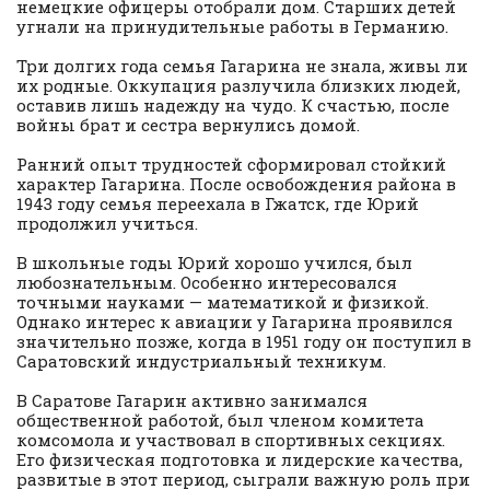
немецкие офицеры отобрали дом. Старших детей
угнали на принудительные работы в Германию.
Три долгих года семья Гагарина не знала, живы ли
их родные. Оккупация разлучила близких людей,
оставив лишь надежду на чудо. К счастью, после
войны брат и сестра вернулись домой.
Ранний опыт трудностей сформировал стойкий
характер Гагарина. После освобождения района в
1943 году семья переехала в Гжатск, где Юрий
продолжил учиться.
В школьные годы Юрий хорошо учился, был
любознательным. Особенно интересовался
точными науками — математикой и физикой.
Однако интерес к авиации у Гагарина проявился
значительно позже, когда в 1951 году он поступил в
Саратовский индустриальный техникум.
В Саратове Гагарин активно занимался
общественной работой, был членом комитета
комсомола и участвовал в спортивных секциях.
Его физическая подготовка и лидерские качества,
развитые в этот период, сыграли важную роль при