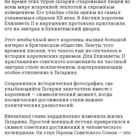
Во время этих туров Гагарин очаровывал людей во
всем мире искренней теплотой и скромным
поведением. Его улыбка стала одним из самых
узнаваемых образов XX века. В Англии королева
Елизавета II в нарушение протокола пригласила
его на завтрак в Букингемский дворец.
Этот необычный жест королевы вызвал большой
интерес в британском обществе. Газеты того
времени писали, что такого еще не случалось в
истории королевских приемов. Для Елизаветы II
приглашение советского космонавта на частный
завтрак стало исключением, подчеркивающим
особое отношение к Гагарину.
Сохранилась историческая фотография, где
улыбающийся Гагарин запечатлен вместе с
королевой — символический момент, когда
космические достижения стали важнее
политических разногласий.
Внезапная слава кардинально изменила жизнь
Гагарина. Простой военный летчик превратился в
символ советских достижений и человеческого
потенциала. Он стал Героем Советского Союза — это