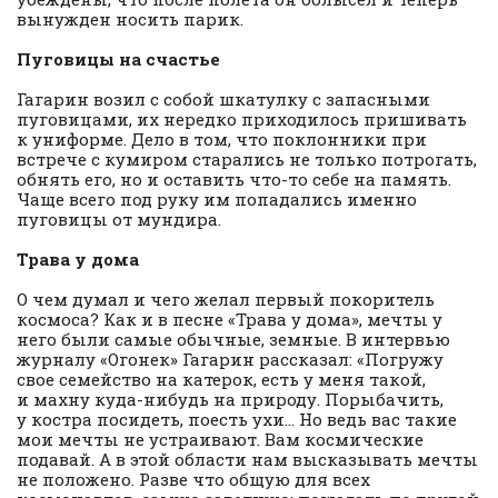
вынужден носить парик.
Пуговицы на счастье
Гагарин возил с собой шкатулку с запасными
пуговицами, их нередко приходилось пришивать
к униформе. Дело в том, что поклонники при
встрече с кумиром старались не только потрогать,
обнять его, но и оставить что-то себе на память.
Чаще всего под руку им попадались именно
пуговицы от мундира.
Трава у дома
О чем думал и чего желал первый покоритель
космоса? Как и в песне «Трава у дома», мечты у
него были самые обычные, земные. В интервью
журналу «Огонек» Гагарин рассказал: «Погружу
свое семейство на катерок, есть у меня такой,
и махну куда-нибудь на природу. Порыбачить,
у костра посидеть, поесть ухи… Но ведь вас такие
мои мечты не устраивают. Вам космические
подавай. А в этой области нам высказывать мечты
не положено. Разве что общую для всех