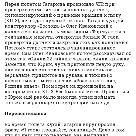
Перед полетом Гагарина произошло ЧП: при
проверке герметичности контакт-датчик,
сигнализирующий о прижиме крышки к люку
(КП-3), не выдал нужный сигнал. Тогда ведущий
конструктор «Востока-1» Олег Ивановский с
коллегами на зависть механикам «Формулы-1» в
считанные минуты отвернули больше 30 гаек,
проверили датчик и закрыли люк как полагается.
Поэтому старт состоялся в запланированное
время. Сам Олег Ивановский потом рассказывал об
этом так: «Сняли 32 гайки с замков, сняли крышку.
Заметил, что Юрий, чуть приподняв левую руку,
внимательно смотрит на меня в маленькое
зеркальце, пришитое на рукаве, и тихонько
насвистывает мотив песни: «Родина слышит,
Родина знает». Посмотрел на кронштейн, на
котором стоял КП-3. Всё было на месте. Прощаться
с Юрой ещё раз было некогда, успел поймать
только в зеркальце его хитрющий взгляд».
Переволновался
Во время полета Юрий Гагарин вдруг бросил
фразу: «Я горю, прощайте, товарищи!». Дело в том,
что до него никто не видел, как выглядит