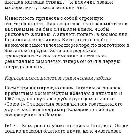
высшая награда страны — и получил звание
майора, минуя капитанский чин.
Известность принесла с собой огромную
ответственность. Как лицо советской космической
программы, он был слишком ценен, чтобы
рисковать жизнью. А значит, полеты в космос для
Гагарина закончились. Вместо этого он был
назначен заместителем директора по подготовке в
Звездном городке. Хотя он продолжал
тренироваться как космонавт и летать на
реактивных самолетах, теперь он был в первую
очередь послом.
Карьера после полета и трагическая гибель
Несмотря на мировую славу, Гагарин оставался
преданным космическим полетам и авиации. В
1967 году он служил в дублирующем экипаже
«Союз-1». Эта миссия закончилась трагедией: его
друг и коллега Владимир Комаров погиб при
возвращении на Землю.
Гибель Комарова глубоко потрясла Гагарина. Он не
только потерял близкого друга, но и чувствовал