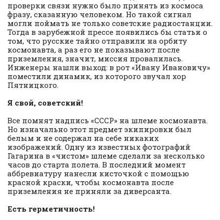
проверки связи нужно было принять из космоса
фразу, сказанную человеком. Но такой сигнал
могли поймать не только советские радиостанции.
Тогда в зарубежной прессе появились бы статьи о
том, что русские тайно отправили на орбиту
космонавта, а раз его не показывают после
приземления, значит, миссия провалилась.
Инженеры нашли выход: в рот «Ивану Ивановичу»
поместили динамик, из которого звучал хор
Пятницкого.
Я свой, советский!
Все помнят надпись «СССР» на шлеме космонавта.
Но изначально этот предмет экипировки был
белым и не содержал на себе никаких
изображений. Одну из известных фотографий
Гагарина в «чистом» шлеме сделали за несколько
часов до старта полета. В последний момент
аббревиатуру нанесли кисточкой с помощью
красной краски, чтобы космонавта после
приземления не приняли за диверсанта.
Есть герметичность!