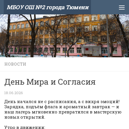
МБОУ ОШ №2 города Тюмени
Skip to content
НОВОСТИ
День Мира и Согласия
18.06.2026
День начался не с расписания, а с вихря эмоций!
Зарядка, подъём флага и ароматный завтрак — и
наш лагерь мгновенно превратился в мастерскую
новых открытий.
Утро в движении: