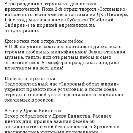
Утро разделило отряды на два потока
приключений. Пока 2-й отряд творил «Солнышко»
из солёного теста вместе с гостями из ДК «Пионер»,
1-й отряд мчался в парк «Бублик» (ТК «Яркий
Сибиряк») за порцией адреналина на
аттракционах.
Дискотека под открытым небом
В 11:00 на улице зажглась настоящая дискотека с
героями любимых мультфильмов! Зажигательная
музыка, танцы под открытым небом и смех
сплотили всех. Атмосфера праздника зарядила
позитивом на весь день!
Полезные привычки
Оздоровительный час «Здоровый образ жизни»
укрепил правильные установки, а после обеда
отряды с головой ушли в реализацию социально
значимых проектов.
Вечер у Древа Единства
Вечер собрал всех у Древа Единства. Расцвёл
цветок дня, прошла важная беседа об
антинаркотической безопасности, а Хранители
наслаждались уютными посиделками.