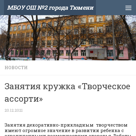
МБОУ ОШ №2 города Тюмени
Skip to content
НОВОСТИ
Занятия кружка «Творческое
ассорти»
20.12.2021
Занятия декоративно-прикладным творчеством
имеют огромное значение в развитии ребенка с
ограниченными возможностями здоровья. Работы