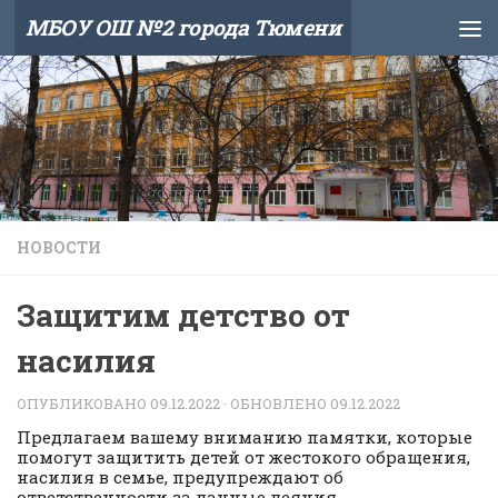
МБОУ ОШ №2 города Тюмени
Skip to content
НОВОСТИ
Защитим детство от
насилия
ОПУБЛИКОВАНО
09.12.2022
· ОБНОВЛЕНО
09.12.2022
Предлагаем вашему вниманию памятки, которые
помогут защитить детей от жестокого обращения,
насилия в семье, предупреждают об
ответственности за данные деяния.