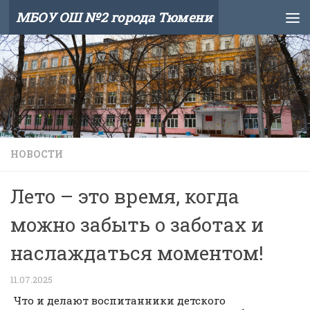
МБОУ ОШ №2 города Тюмени
Skip to content
НОВОСТИ
Лето – это время, когда
можно забыть о заботах и
наслаждаться моментом!
11.07.2025
Что и делают воспитанники детского