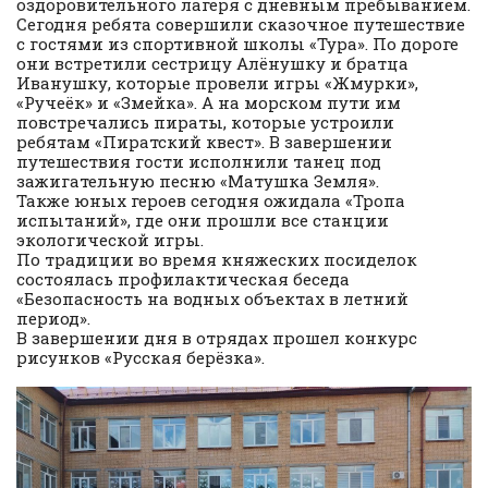
оздоровительного лагеря с дневным пребыванием.
Сегодня ребята совершили сказочное путешествие
с гостями из спортивной школы «Тура». По дороге
они встретили сестрицу Алёнушку и братца
Иванушку, которые провели игры «Жмурки»,
«Ручеёк» и «Змейка». А на морском пути им
повстречались пираты, которые устроили
ребятам «Пиратский квест». В завершении
путешествия гости исполнили танец под
зажигательную песню «Матушка Земля».
Также юных героев сегодня ожидала «Тропа
испытаний», где они прошли все станции
экологической игры.
По традиции во время княжеских посиделок
состоялась профилактическая беседа
«Безопасность на водных объектах в летний
период».
В завершении дня в отрядах прошел конкурс
рисунков «Русская берёзка».