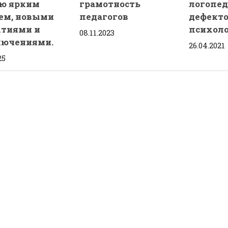
ю ярким
грамотность
логопед
ем, новыми
педагогов
дефекто
тиями и
психоло
08.11.2023
лючениями.
26.04.2021
25