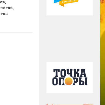
ов,
логов,
гов