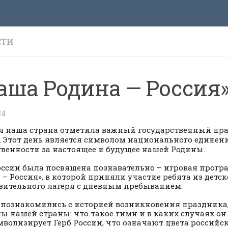
СТИ
аша Родина — Россия
24
я наша страна отметила важный государственный пр
. Этот день является символом национального единен
твенности за настоящее и будущее нашей Родины.
ссии была посвящена познавательно – игровая прогр
 – Россия», в которой приняли участие ребята из детск
вительного лагеря с дневным пребыванием.
 познакомились с историей возникновения праздника
ы нашей страны: что такое гимн и в каких случаях он
мволизирует Герб России, что означают цвета российск