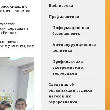
Библиотека
 рассуждали о
а», отвечали на
Профилактика
русской
Информационная
ку»: передавая
 «Репка».
безопасность
 в цветах
Антикоррупционная
м и друзьям, как
политика
Профилактика
экстремизма и
терроризма
Сведения об
организации отдыха
детей и их
оздоровления