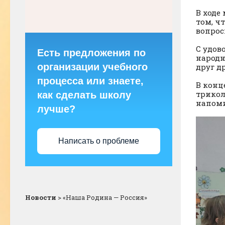
В ходе
том, ч
вопрос
С удов
Есть предложения по
народн
организации учебного
друг д
процесса или знаете,
В конц
трикол
как сделать школу
напоми
лучше?
Написать о проблеме
Новости
>
«Наша Родина — Россия»