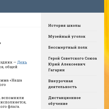
История школы
Музейный уголок
»
Бессмертный полк
Герой Советского Союза
аздник —
День
Юрий Алексеевич
ия, общей
Гагарин
амма «Наша
Внеурочная
ого
деятельность
, вспомнили
Дистанционное
 исполняется,
обучение
ого флага.