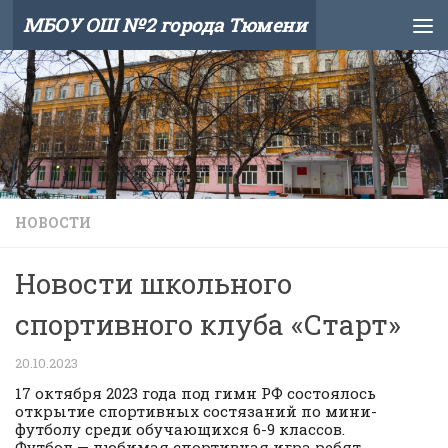
МБОУ ОШ №2 города Тюмени
Skip to content
НОВОСТИ
Новости школьного
спортивного клуба «Старт»
20.10.2023
17 октября 2023 года под гимн РФ состоялось
открытие спортивных состязаний по мини-
футболу среди обучающихся 6-9 классов.
Футбол — любимая спортивная игра ребят,