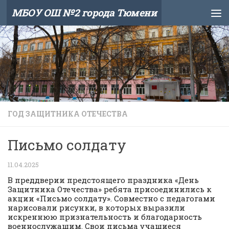
МБОУ ОШ №2 города Тюмени
Skip to content
ГОД ЗАЩИТНИКА ОТЕЧЕСТВА
Письмо солдату
11.04.2025
В преддверии предстоящего праздника «День
Защитника Отечества» ребята присоединились к
акции «Письмо солдату». Совместно с педагогами
нарисовали рисунки, в которых выразили
искреннюю признательность и благодарность
военнослужащим. Свои письма учащиеся