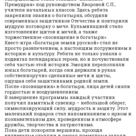
Премудрая» под руководством Хворовой С.П.,
учителя начальных классов. Здесь ребята
закрепили знания о богатырях, обсудили
современных защитников Отечества и повторили
мудрую поговорку о мече. Кульминацией стало
изготовление щитов и мечей, а также
торжественное «посвящение в богатыри».
Квест-игра «Богатыри земли русской» стал не
просто развлечением, а настоящим погружением в
историю и культуру. Ребята не только узнали о
подвигах легендарных героев, но и почувствовали
себя частью этой истории. Эмоции переполняли
юных богатырей, когда они держали в руках
собственноручно сделанные мечи и щиты,
ощущая себя защитниками родной земли.
После «посвящения» в богатыри, лица детей сияли
гордостью и воодушевлением.
В завершение программы каждый участник
получил памятный сувенир – небольшой оберег,
символизирующий силу, мудрость и защиту. Этот
маленький подарок стал напоминанием о ярком и
познавательном дне, проведенном в атмосфере
дружбы, творчества и патриотизма.
Пока дети покоряли вершины, проходя
витиеватые станции и решая премудрые задачи,