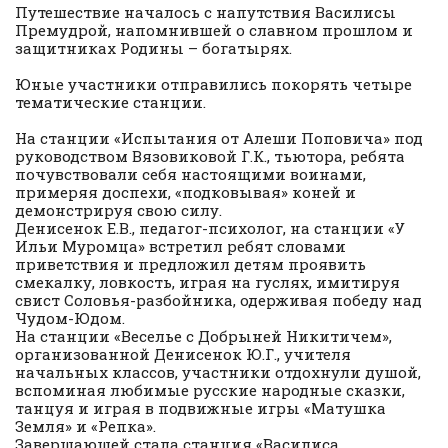
Путешествие началось с напутствия Василисы
Премудрой, напомнившей о славном прошлом и
защитниках Родины – богатырях.
Юные участники отправились покорять четыре
тематические станции.
На станции «Испытания от Алеши Поповича» под
руководством Вязовиковой Г.К., тьютора, ребята
почувствовали себя настоящими воинами,
примеряя доспехи, «подковывая» коней и
демонстрируя свою силу.
Денисенок Е.В., педагог-психолог, на станции «У
Ильи Муромца» встретил ребят словами
приветствия и предложил детям проявить
смекалку, ловкость, играя на гуслях, имитируя
свист Соловья-разбойника, одерживая победу над
Чудом-Юдом.
На станции «Веселье с Добрыней Никитичем»,
организованной Денисенок Ю.Г., учителя
начальных классов, участники отдохнули душой,
вспоминая любимые русские народные сказки,
танцуя и играя в подвижные игры «Матушка
Земля» и «Репка».
Завершающей стала станция «Василиса