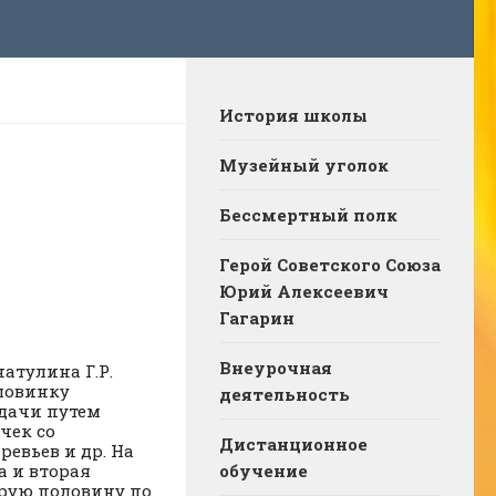
История школы
Музейный уголок
Бессмертный полк
Герой Советского Союза
Юрий Алексеевич
Гагарин
Внеурочная
атулина Г.Р.
ловинку
деятельность
адачи путем
чек со
Дистанционное
евьев и др. На
а и вторая
обучение
орую половину по