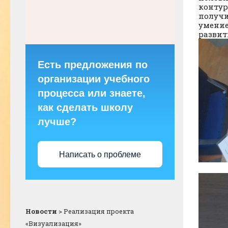
контур
получи
умение
развит
Есть предложения по
организации учебного
процесса или знаете,
как сделать школу
лучше?
Написать о проблеме
Новости
>
Реализация проекта
«Визуализация»