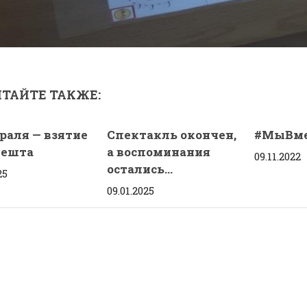
ТАЙТЕ ТАКЖЕ:
враля — взятие
Спектакль окончен,
#МыВме
пешта
а воспоминания
09.11.2022
остались…
25
09.01.2025