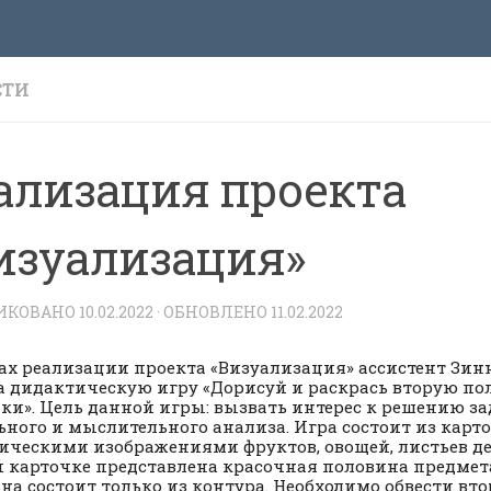
СТИ
ализация проекта
изуализация»
ИКОВАНО
10.02.2022
· ОБНОВЛЕНО
11.02.2022
ах реализации проекта «Визуализация» ассистент Зинн
а дидактическую игру «Дорисуй и раскрась вторую по
ки». Цель данной игры: вызвать интерес к решению з
ьного и мыслительного анализа. Игра состоит из карто
ическими изображениями фруктов, овощей, листьев дер
 карточке представлена красочная половина предмет
на состоит только из контура. Необходимо обвести вт