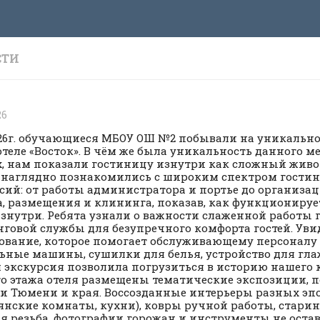
СТИ
26
2026г. обучающиеся МБОУ ОШ №2 побывали на уникально
отеле «Восток». В чём же была уникальность данного м
, нам показали гостиницу изнутри как сложный живо
 наглядно познакомились с широким спектром гости
сий: от работы администратора и портье до организа
, размещения и клининга, показав, как функциониру
изнутри. Ребята узнали о важности слаженной работы
говой службы для безупречного комфорта гостей. Уви
ование, которое помогает обслуживающему персоналу 
ьные машины, сушилки для белья, устройство для гла
 экскурсия позволила погрузиться в историю нашего к
о этажа отеля размещены тематические экспозиции, 
и Тюмени и края. Воссозданные интерьеры разных эпо
янские комнаты, кухни), ковры ручной работы, старин
я резьба, фотографии горожан и инструменты не оста