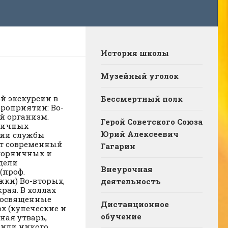
История школы
Музейный уголок
й экскурсии в
Бессмертный полк
ероприятии: Во-
й организм.
Герой Советского Союза
ничных
Юрий Алексеевич
ции службы
ет современный
Гагарин
 горничных и
дели
Внеурочная
(проф.
жки) Во-вторых,
деятельность
рая. В холлах
посвященные
Дистанционное
х (купеческие и
обучение
ная утварь,
вили никого