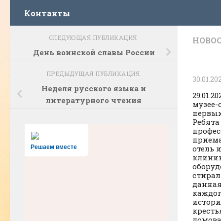
Контакты
СЛЕДУЮЩАЯ ПУБЛИКАЦИЯ
НОВО
День воинской славы России
ПРЕДЫДУЩАЯ ПУБЛИКАЦИЯ
30.01.20
Неделя русского языка и
29.01.
литературного чтения
музее-
первых
Ребята
профес
приема
Решаем вместе
отель 
клинин
оборуд
стирал
данная
каждог
истори
кресть
домова