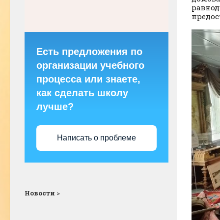
равнод
предос
Есть предложения по
организации учебного
процесса или знаете,
как сделать школу
лучше?
Написать о проблеме
Новости
>