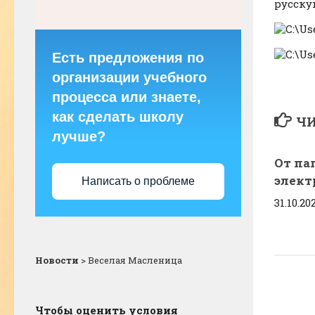
русску
Есть предложения по
организации учебного
процесса или знаете,
как сделать школу
ЧИ
лучше?
От па
элект
Написать о проблеме
31.10.20
Новости
>
Веселая Масленица
Чтобы оценить условия