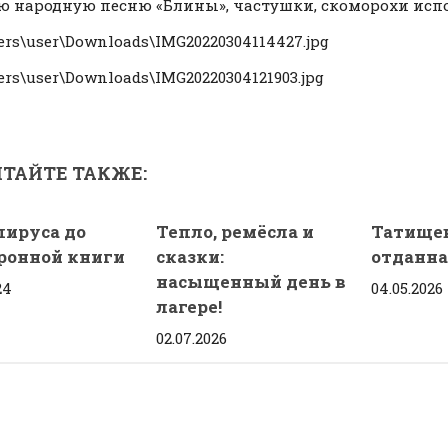
ю народную песню «Блины», частушки, скоморохи исп
ТАЙТЕ ТАКЖЕ:
пируса до
Тепло, ремёсла и
Татищев
ронной книги
сказки:
отданна
насыщенный день в
24
04.05.2026
лагере!
02.07.2026