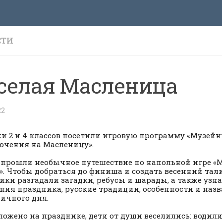
СТИ
селая Масленица
22
и 2 и 4 классов посетили игровую программу «Музей
чения на Масленицу».
 прошли необычное путешествие по напольной игре 
». Чтобы добраться до финиша и создать весенний тал
ики разгадали загадки, ребусы и шарады, а также узн
ния праздника, русские традиции, особенности и наз
ичного дня.
ложено на празднике, дети от души веселились: водили