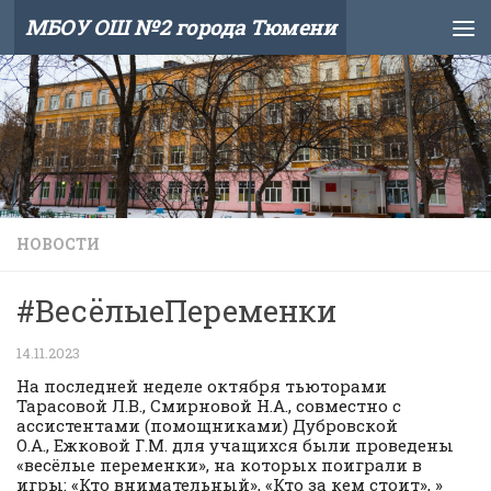
МБОУ ОШ №2 города Тюмени
Skip to content
НОВОСТИ
#ВесёлыеПеременки
14.11.2023
На последней неделе октября тьюторами
Тарасовой Л.В., Смирновой Н.А., совместно с
ассистентами (помощниками) Дубровской
О.А., Ежковой Г.М. для учащихся были проведены
«весёлые переменки», на которых поиграли в
игры: «Кто внимательный», «Кто за кем стоит», »