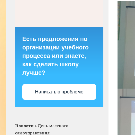
Есть предложения по
организации учебного
процесса или знаете,
как сделать школу
лучше?
Написать о проблеме
Новости
>
День местного
самоуправления