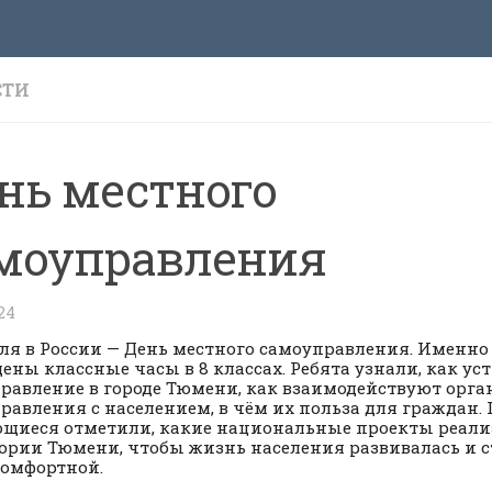
СТИ
нь местного
моуправления
24
еля в России — День местного самоуправления. Именн
ены классные часы в 8 классах. Ребята узнали, как ус
равление в городе Тюмени, как взаимодействуют орга
равления с населением, в чём их польза для граждан. 
щиеся отметили, какие национальные проекты реали
ории Тюмени, чтобы жизнь населения развивалась и с
комфортной.