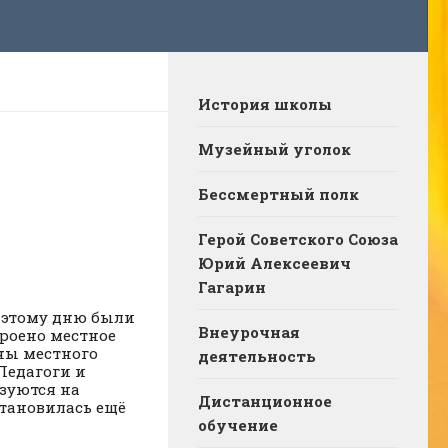
История школы
Музейный уголок
Бессмертный полк
Герой Советского Союза
Юрий Алексеевич
Гагарин
о этому дню были
Внеурочная
троено местное
ны местного
деятельность
Педагоги и
зуются на
Дистанционное
тановилась ещё
обучение