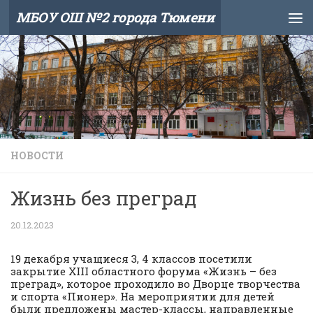
МБОУ ОШ №2 города Тюмени
Skip to content
НОВОСТИ
Жизнь без преград
20.12.2023
19 декабря учащиеся 3, 4 классов посетили
закрытие XIII областного форума «Жизнь – без
преград», которое проходило во Дворце творчества
и спорта «Пионер». На мероприятии для детей
были предложены мастер-классы, направленные