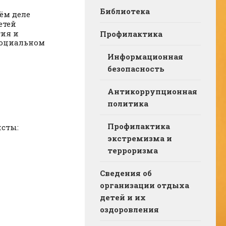
Библиотека
ём деле
етей
тия и
Профилактика
социальном
Информационная
безопасность
Антикоррупционная
политика
Профилактика
исты:
экстремизма и
терроризма
Сведения об
организации отдыха
детей и их
оздоровления