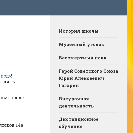
История школы
Музейный уголок
Бессмертный полк
Герой Советского Союза
ород»
!
Юрий Алексеевич
учшить
Гагарин
вья после
Внеурочная
деятельность
Дистанционное
чиков 14а
обучение