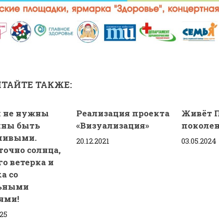
ТАЙТЕ ТАКЖЕ:
 не нужны
Реализация проекта
Живёт П
ины быть
«Визуализация»
поколе
ливыми.
20.12.2021
03.05.2024
точно солнца,
го ветерка и
а со
ьными
ями!
025