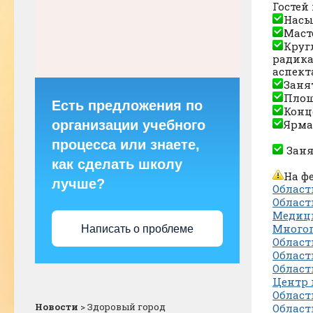
Гостей
Насы
Маст
Круг
радика
аспект
Заня
Площ
Есть предложения по
Конц
Ярма
организации учебного
процесса или знаете,
Заня
как сделать школу
На ф
лучше?
Област
Област
Медици
Многоп
Написать о проблеме
Област
Област
Област
Центр 
Област
Новости
>
Здоровый город
Област