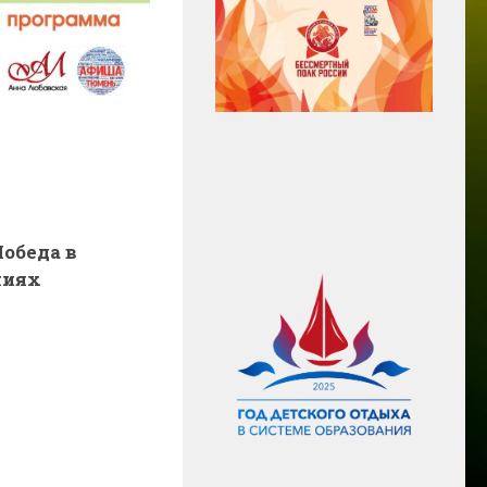
обеда в
ниях