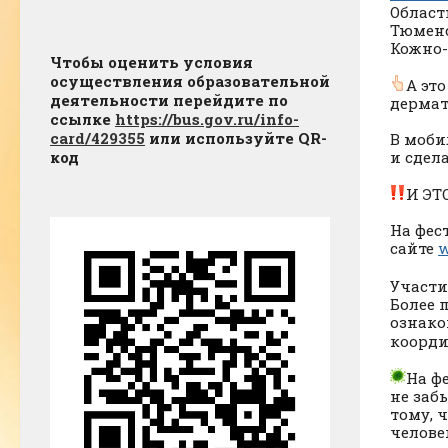
Област
Тюменс
Кожно-
Чтобы оценить условия
осуществления образовательной
А эт
деятельности перейдите по
дермат
ссылке
https://bus.gov.ru/info-
card/429355
или используйте QR-
В моби
и сдела
код
И ЭТО
На фес
сайте
w
Участи
Более 
ознако
коорди
На ф
не заб
тому, 
челове