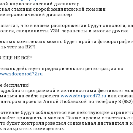
ной наркологический диспансер
кая станция скорой медицинской помощи
венерологический диспансер
о значит, что в вашем распоряжении будут онкологи, к
ологи, специалисты УЗИ, терапевты и многие другие.
льных комплексах можно будет пройти флюорограф
ть тест на ВИЧ.
 ЕЩЕ НЕ ВСЁ!!!
тиваль действует предварительная регистрация на
ww.zdorgorod72.ru
е бесплатно!
подробно с программой и активностями фестиваля мо
миться на сайте проекта
www.zdorgorod72.ru
или связа
натором проекта Анной Любавской по телефону 8 (982) 
естивале будут соблюдаться все действующие огранич
ывайте приходить в масках. Также просим отнестись с
что будет контролироваться социальная дистанция и 
к в закрытых помещениях.