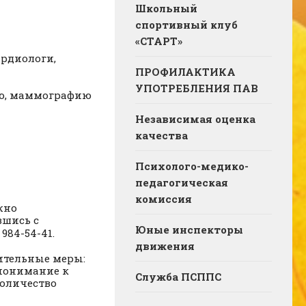
Школьный
спортивный клуб
«СТАРТ»
ардиологи,
ПРОФИЛАКТИКА
УПОТРЕБЛЕНИЯ ПАВ
ию, маммографию
Независимая оценка
качества
Психолого-медико-
педагогическая
комиссия
жно
вшись с
Юные инспекторы
984-54-41.
движения
ительные меры:
 понимание к
Служба ПСППС
количество