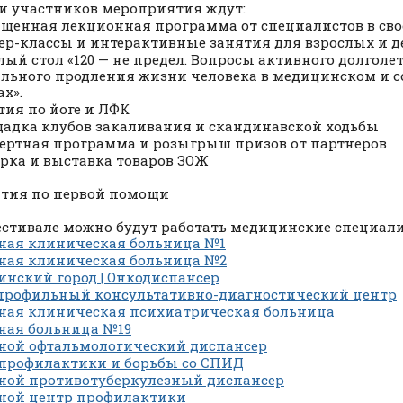
 и участников мероприятия ждут:
щенная лекционная программа от специалистов в сво
ер-классы и интерактивные занятия для взрослых и д
лый стол «120 — не предел. Вопросы активного долголе
льного продления жизни человека в медицинском и 
ах».
тия по йоге и ЛФК
адка клубов закаливания и скандинавской ходьбы
ертная программа и розыгрыш призов от партнеров
рка и выставка товаров ЗОЖ
тия по первой помощи
естивале можно будут работать медицинские специал
ная клиническая больница №1
ная клиническая больница №2
нский город | Онкодиспансер
рофильный консультативно-диагностический центр
ная клиническая психиатрическая больница
ная больница №19
ной офтальмологический диспансер
профилактики и борьбы со СПИД
ной противотуберкулезный диспансер
ной центр профилактики