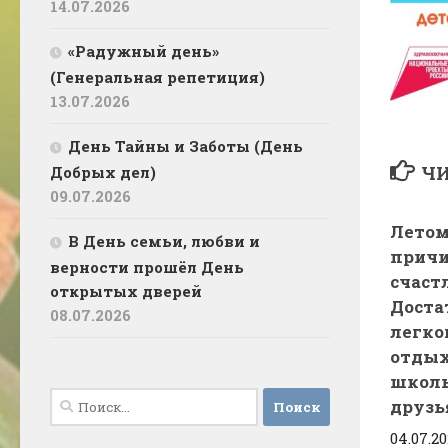
14.07.2026
«Радужный день»
(Генеральная репетиция)
13.07.2026
День Тайны и Заботы (День
ЧИ
Добрых дел)
09.07.2026
Летом
В День семьи, любви и
прич
верности прошёл День
счаст
открытых дверей
Доста
08.07.2026
легко
отдых
школ
Найти:
друзь
04.07.2