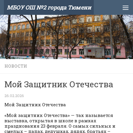
МБОУ ОШ №2 города Тюмени
Skip to content
НОВОСТИ
Мой Защитник Отечества
26.02.2026
Мой Защитник Отечества
«Мой защитник Отечества» — так называется
выставка, открытая в школе в рамках
празднования 23 февраля. О самых сильных и
смелых – папах, дедушках, дядях, братьях –