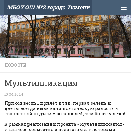
МБОУ ОШ №2 города Тюмени
Skip to content
НОВОСТИ
Мультипликация
15.04.2024
Приход весны, прилёт птиц, первая зелень и
цветы всегда вызывали поэтическую радость и
творческий подъем у всех людей, тем более у детей.
В рамках реализации проекта «Мультипликация»
учащиеся совместно с педагогами, тьюторами,