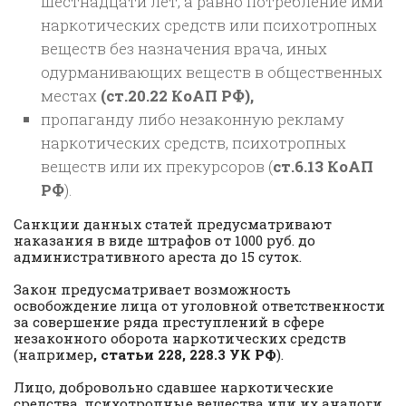
шестнадцати лет, а равно потребление ими
наркотических средств или психотропных
веществ без назначения врача, иных
одурманивающих веществ в общественных
местах
(ст.20.22 КоАП РФ),
пропаганду либо незаконную рекламу
наркотических средств, психотропных
веществ или их прекурсоров (
ст.6.13 КоАП
РФ
).
Санкции данных статей предусматривают
наказания в виде штрафов от 1000 руб. до
административного ареста до 15 суток.
Закон предусматривает возможность
освобождение лица от уголовной ответственности
за совершение ряда преступлений в сфере
незаконного оборота наркотических средств
(например
, статьи 228, 228.3 УК РФ
).
Лицо, добровольно сдавшее наркотические
средства, психотропные вещества или их аналоги,