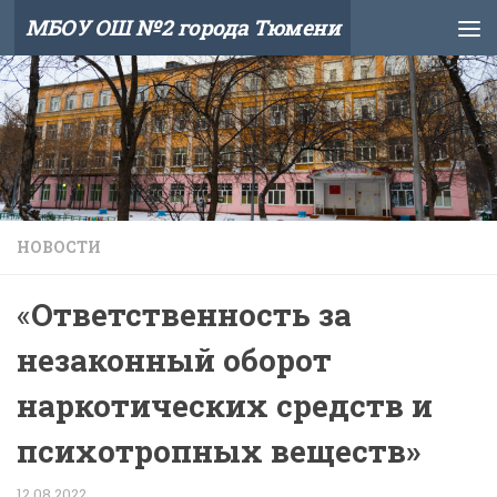
МБОУ ОШ №2 города Тюмени
Skip to content
НОВОСТИ
«
Ответственность за
незаконный оборот
наркотических средств и
психотропных веществ»
12.08.2022