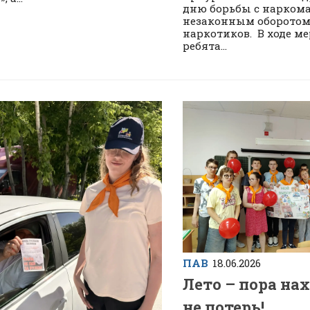
дню борьбы с нарком
незаконным оборото
наркотиков. В ходе м
ребята...
ПАВ
18.06.2026
Лето – пора нах
не потерь!