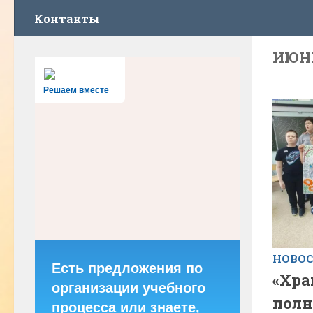
Контакты
ИЮНЬ
Решаем вместе
НОВО
Есть предложения по
«Хра
организации учебного
полн
процесса или знаете,