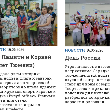
СТИ
16.06.2026
НОВОСТИ
16.06.2026
 Памяти и Корней
День России
 лет Тюмени)
Утро началось с наст
патриотизма! Зарядка
адало ритм истории:
торжественный подъё
а, подъём флага и завтрак
вкусный завтрак — и
настроили на творческий
старт для новых свер
 Территория кипела идеями:
Творчество и приклю
а кружков, спорт, караоке и
половина дня кипела!
ка «Рисуй offline». Главным
разбрелись по кружкам
ем дня стали
караоке и рисовали...
овательные игры по
! Эстафеты...