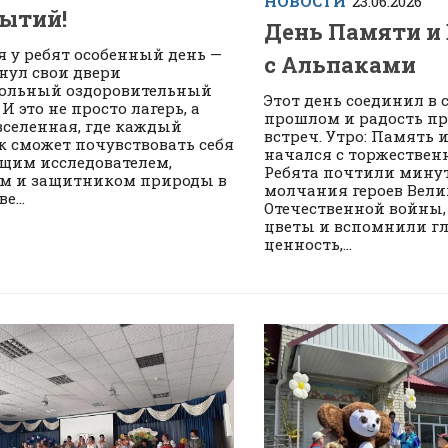
НОВОСТИ
23.06.2026
ытий!
День Памяти и
я у ребят особенный день —
с Альпаками
нул свои двери
ольный оздоровительный
Этот день соединил в 
 И это не просто лагерь, а
прошлом и радость п
вселенная, где каждый
встреч. Утро: Память 
к сможет почувствовать себя
начался с торжествен
щим исследователем,
Ребята почтили мину
м и защитником природы в
молчания героев Вел
е...
Отечественной войны,
цветы и вспомнили г
ценность,...