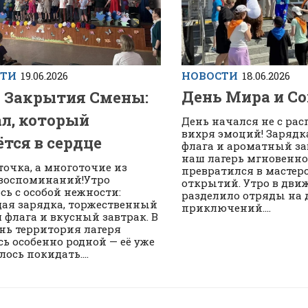
НОВОСТИ
18.06.2026
СТИ
19.06.2026
День Мира и Со
 Закрытия Смены:
л, который
День начался не с рас
вихря эмоций! Зарядк
ётся в сердце
флага и ароматный за
наш лагерь мгновенно
 точка, а многоточие из
превратился в мастер
воспоминаний!Утро
открытий. Утро в дви
сь с особой нежности:
разделило отряды на 
ая зарядка, торжественный
приключений....
 флага и вкусный завтрак. В
ень территория лагеря
сь особенно родной — её уже
лось покидать....