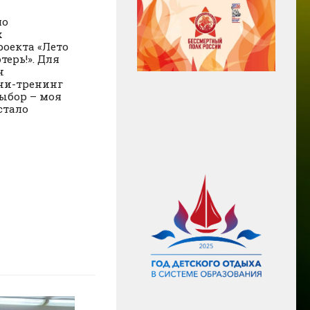
ло
х
оекта «Лето
терь!». Для
н
ни-тренинг
ыбор – моя
стало