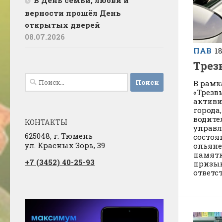
В День семьи, любви и
верности прошёл День
открытых дверей
08.07.2026
ПАВ
18
Трез
Найти:
В рамк
«Трезв
актив
города
водите
КОНТАКТЫ
управл
625048, г. Тюмень
состоя
ул. Красных Зорь, 39
опьяне
памятк
+7 (3452) 40-25-93
призыв
ответс