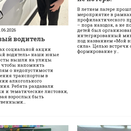
В летнем лагере прош
мероприятие в рамка
профилактического пр
– пора находок, а не по
.06.2026
детей был организова
интегрированный ми
вый водитель
под названием «Мой в
сила». Целью встречи 
ах социальной акции
формирование у...
ый водитель» наши юные
исты вышли на улицы
, чтобы напомнить
лям о недопустимости
ения транспортом в
нии алкогольного
ния. Ребята раздавали
и и тематические листовки,
ая взрослых быть
твенными...