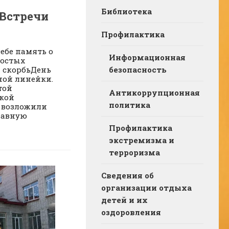
Библиотека
 Встречи
Профилактика
себе память о
Информационная
ростых
безопасность
и скорбьДень
ной линейки.
той
Антикоррупционная
икой
политика
 возложили
лавную
Профилактика
экстремизма и
терроризма
Сведения об
организации отдыха
детей и их
оздоровления