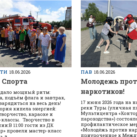
ПАВ
18.06.2026
СТИ
18.06.2026
Молодежь прот
 Спорта
наркотиков!
адало мощный ритм:
а, подъём флага и завтрак,
17 июня 2026 года на 
зарядиться на весь день!
реки Туры (уличная 
ория кипела энергией:
Мультицентра «Конто
творчество, караоке и
пароходства») состоял
-классы. Творчество в
профилактическое ме
ии:В 11:00 гости из ДК
«Молодёжь против нар
р» провели мастер-класс
приуроченное к Меж
 а...