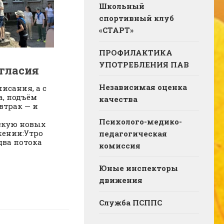
Школьный
спортивный клуб
«СТАРТ»
ПРОФИЛАКТИКА
УПОТРЕБЛЕНИЯ ПАВ
гласия
Независимая оценка
писания, а с
а, подъём
качества
втрак — и
Психолого-медико-
скую новых
жении:Утро
педагогическая
два потока
комиссия
Юные инспекторы
движения
Служба ПСППС