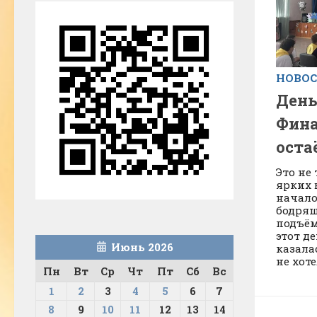
НОВО
День
Фина
оста
Это не
ярких 
начало
бодрящ
подъём
этот д
Июнь 2026
казала
не хоте
Пн
Вт
Ср
Чт
Пт
Сб
Вс
1
2
3
4
5
6
7
8
9
10
11
12
13
14