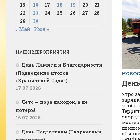
15
16
17
18
19
20
21
22
23
24
25
26
27
28
29
30
« Май
Июл »
НАШИ МЕРОПРИЯТИЯ
День Памяти и Благодарности
(Подведение итогов
НОВО
«Хранителей Сада»)
День
17.07.2026
Утро з
зарядк
Лето — пора находок, а не
чтобы 
потерь!
Террит
спорт, 
16.07.2026
мастер
движен
День Подготовки (Творческий
«Пионе
«Рыбка»,
переполох)