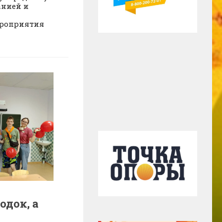
анией и
м
ероприятия
одок, а