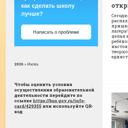
откр
как сделать школу
лучше?
Сегодн
распах
пришк
лагерь!
Написать о проблеме
целая 
ребёно
настоя
творцо
единств
2026
>
Июнь
Чтобы оценить условия
осуществления образовательной
деятельности перейдите по
ссылке
https://bus.gov.ru/info-
card/429355
или используйте QR-
код