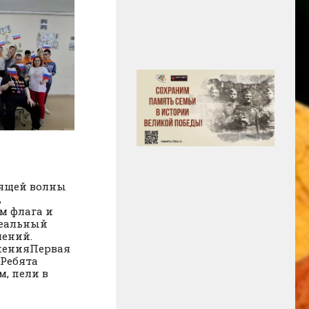
оящей волны
,
м флага и
деальный
шений.
ченияПервая
 Ребята
, пели в