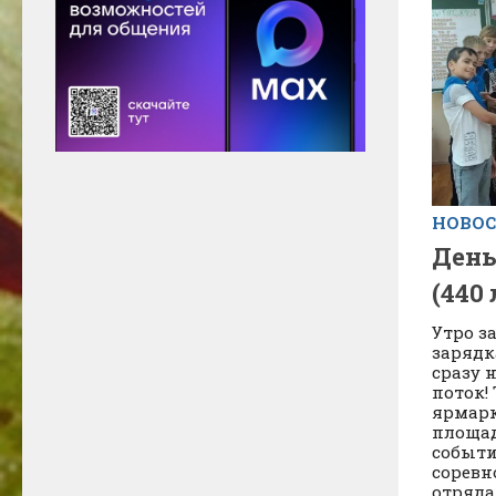
НОВО
День
(440
Утро з
зарядк
сразу 
поток!
ярмарк
площад
событи
соревн
отрядам