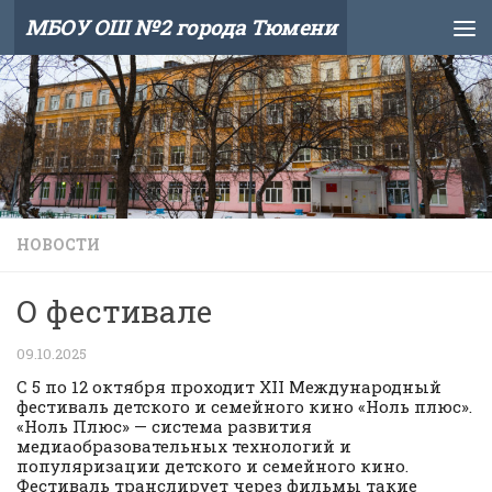
МБОУ ОШ №2 города Тюмени
Skip to content
НОВОСТИ
О фестивале
09.10.2025
С 5 по 12 октября проходит XII Международный
фестиваль детского и семейного кино «Ноль плюс».
«Ноль Плюс» — система развития
медиаобразовательных технологий и
популяризации детского и семейного кино.
Фестиваль транслирует через фильмы такие