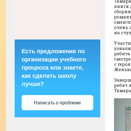
Тамара
книги 
сборни
романы
смеютс
очень 
на сту
Участн
узнали
Есть предложения по
ребята
смотре
организации учебного
с геро
процесса или знаете,
Женьк
как сделать школу
Заверш
лучше?
ребят 
Тамар
Написать о проблеме