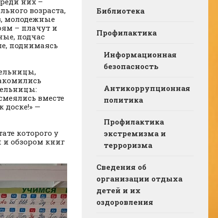
Среди них –
льного возраста,
Библиотека
в, молодежные
оям – плачут и
Профилактика
ные, подчас
ше, поднимаясь
Информационная
безопасность
ельницы,
накомились
Антикоррупционная
тельницы:
смеялись вместе
политика
 доске!» —
Профилактика
ате которого у
экстремизма и
 и обзором книг
терроризма
Сведения об
организации отдыха
детей и их
оздоровления