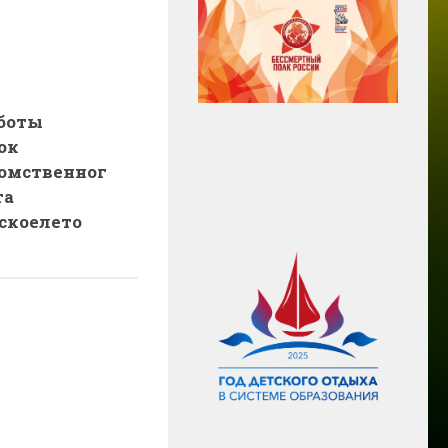
боты
ок
омственног
та
скоелето