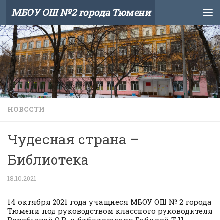
МБОУ ОШ №2 города Тюмени
Skip to content
НОВОСТИ
Чудесная страна –
Библиотека
18.10.2021
14 октября 2021 года учащиеся МБОУ ОШ № 2 города
Тюмени под руководством классного руководителя
Воробьевой О.В. и библиотекаря Бабиной Т.Н.